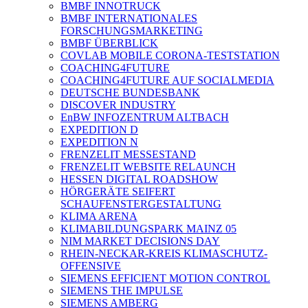
BMBF INNOTRUCK
BMBF INTERNATIONALES
FORSCHUNGSMARKETING
BMBF ÜBERBLICK
COVLAB MOBILE CORONA-TESTSTATION
COACHING4FUTURE
COACHING4FUTURE AUF SOCIALMEDIA
DEUTSCHE BUNDESBANK
DISCOVER INDUSTRY
EnBW INFOZENTRUM ALTBACH
EXPEDITION D
EXPEDITION N
FRENZELIT MESSESTAND
FRENZELIT WEBSITE RELAUNCH
HESSEN DIGITAL ROADSHOW
HÖRGERÄTE SEIFERT
SCHAUFENSTERGESTALTUNG
KLIMA ARENA
KLIMABILDUNGSPARK MAINZ 05
NIM MARKET DECISIONS DAY
RHEIN-NECKAR-KREIS KLIMASCHUTZ-
OFFENSIVE
SIEMENS EFFICIENT MOTION CONTROL
SIEMENS THE IMPULSE
SIEMENS AMBERG