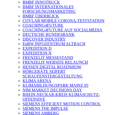
BMBF INNOTRUCK
BMBF INTERNATIONALES
FORSCHUNGSMARKETING
BMBF ÜBERBLICK
COVLAB MOBILE CORONA-TESTSTATION
COACHING4FUTURE
COACHING4FUTURE AUF SOCIALMEDIA
DEUTSCHE BUNDESBANK
DISCOVER INDUSTRY
EnBW INFOZENTRUM ALTBACH
EXPEDITION D
EXPEDITION N
FRENZELIT MESSESTAND
FRENZELIT WEBSITE RELAUNCH
HESSEN DIGITAL ROADSHOW
HÖRGERÄTE SEIFERT
SCHAUFENSTERGESTALTUNG
KLIMA ARENA
KLIMABILDUNGSPARK MAINZ 05
NIM MARKET DECISIONS DAY
RHEIN-NECKAR-KREIS KLIMASCHUTZ-
OFFENSIVE
SIEMENS EFFICIENT MOTION CONTROL
SIEMENS THE IMPULSE
SIEMENS AMBERG