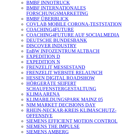
BMBF INNOTRUCK
BMBF INTERNATIONALES
FORSCHUNGSMARKETING
BMBF ÜBERBLICK
COVLAB MOBILE CORONA-TESTSTATION
COACHING4FUTURE
COACHING4FUTURE AUF SOCIALMEDIA
DEUTSCHE BUNDESBANK
DISCOVER INDUSTRY
EnBW INFOZENTRUM ALTBACH
EXPEDITION D
EXPEDITION N
FRENZELIT MESSESTAND
FRENZELIT WEBSITE RELAUNCH
HESSEN DIGITAL ROADSHOW
HÖRGERÄTE SEIFERT
SCHAUFENSTERGESTALTUNG
KLIMA ARENA
KLIMABILDUNGSPARK MAINZ 05
NIM MARKET DECISIONS DAY
RHEIN-NECKAR-KREIS KLIMASCHUTZ-
OFFENSIVE
SIEMENS EFFICIENT MOTION CONTROL
SIEMENS THE IMPULSE
SIEMENS AMBERG