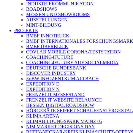
INDUSTRIEKOMMUNIKATION
ROADSHOWS
MESSEN UND SHOWROOMS
AUSSTELLUNGEN
MINT-BILDUNG
PROJEKTE
BMBF INNOTRUCK
BMBF INTERNATIONALES FORSCHUNGSMARK
BMBF ÜBERBLICK
COVLAB MOBILE CORONA-TESTSTATION
COACHING4FUTURE
COACHING4FUTURE AUF SOCIALMEDIA
DEUTSCHE BUNDESBANK
DISCOVER INDUSTRY
EnBW INFOZENTRUM ALTBACH
EXPEDITION D
EXPEDITION N
FRENZELIT MESSESTAND
FRENZELIT WEBSITE RELAUNCH
HESSEN DIGITAL ROADSHOW
HÖRGERÄTE SEIFERT SCHAUFENSTERGESTA
KLIMA ARENA
KLIMABILDUNGSPARK MAINZ 05
NIM MARKET DECISIONS DAY
RHEIN-NECKAR-KREIS KLIMASCHUTZ-OFFENS