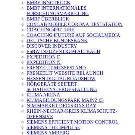
BMBF INNOTRUCK
BMBF INTERNATIONALES
FORSCHUNGSMARKETING
BMBF ÜBERBLICK
COVLAB MOBILE CORONA-TESTSTATION
COACHING4FUTURE
COACHING4FUTURE AUF SOCIALMEDIA
DEUTSCHE BUNDESBANK
DISCOVER INDUSTRY
EnBW INFOZENTRUM ALTBACH
EXPEDITION D
EXPEDITION N
FRENZELIT MESSESTAND
FRENZELIT WEBSITE RELAUNCH
HESSEN DIGITAL ROADSHOW
HÖRGERÄTE SEIFERT
SCHAUFENSTERGESTALTUNG
KLIMA ARENA
KLIMABILDUNGSPARK MAINZ 05
NIM MARKET DECISIONS DAY
RHEIN-NECKAR-KREIS KLIMASCHUTZ-
OFFENSIVE
SIEMENS EFFICIENT MOTION CONTROL
SIEMENS THE IMPULSE
SIEMENS AMBERG