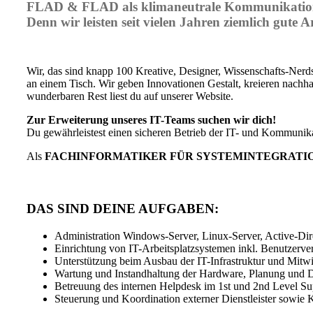
FLAD & FLAD als klimaneutrale Kommunikationsag
Denn wir leisten seit vielen Jahren ziemlich gute A
Wir, das sind knapp 100 Kreative, Designer, Wissenschafts-Nerds
an einem Tisch. Wir geben Innovationen Gestalt, kreieren nachhal
wunderbaren Rest liest du auf unserer Website.
Zur Erweiterung unseres IT-Teams suchen wir dich!
Du gewährleistest einen sicheren Betrieb der IT- und Kommunikati
Als
FACHINFORMATIKER FÜR SYSTEMINTEGRATIO
DAS SIND DEINE AUFGABEN:
Administration Windows-Server, Linux-Server, Active-Di
Einrichtung von IT-Arbeitsplatzsystemen inkl. Benutzerv
Unterstützung beim Ausbau der IT-Infrastruktur und Mit
Wartung und Instandhaltung der Hardware, Planung und
Betreuung des internen Helpdesk im 1st und 2nd Level Su
Steuerung und Koordination externer Dienstleister sowie K