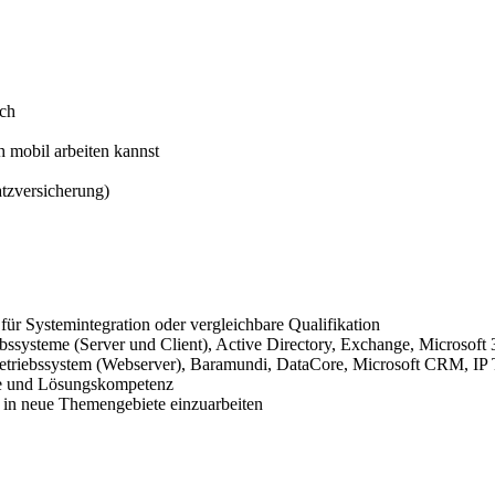
ich
h mobil arbeiten kannst
atzversicherung)
ür Systemintegration oder vergleichbare Qualifikation
bssysteme (Server und Client), Active Directory, Exchange, Microsoft
Betriebssystem (Webserver), Baramundi, DataCore, Microsoft CRM, IP
ive und Lösungskompetenz
ich in neue Themengebiete einzuarbeiten