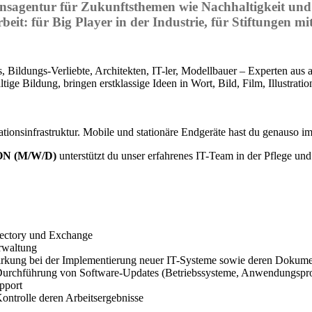
entur für Zukunftsthemen wie Nachhaltigkeit und Di
rbeit: für Big Player in der Industrie, für Stiftungen m
, Bildungs-Verliebte, Architekten, IT-ler, Modellbauer – Experten aus
tige Bildung, bringen erstklassige Ideen in Wort, Bild, Film, Illustra
onsinfrastruktur. Mobile und stationäre Endgeräte hast du genauso im B
N (M/W/D)
unterstützt du unser erfahrenes IT-Team in der Pflege u
rectory und Exchange
erwaltung
wirkung bei der Implementierung neuer IT-Systeme sowie deren Dokume
 Durchführung von Software-Updates (Betriebssysteme, Anwendungsp
pport
ontrolle deren Arbeitsergebnisse