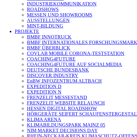
INDUSTRIEKOMMUNIKATION
ROADSHOWS
MESSEN UND SHOWROOMS
AUSSTELLUNGEN
MINT-BILDUNG
PROJEKTE
BMBF INNOTRUCK
BMBF INTERNATIONALES FORSCHUNGSMARK
BMBF ÜBERBLICK
COVLAB MOBILE CORONA-TESTSTATION
COACHING4FUTURE
COACHING4FUTURE AUF SOCIALMEDIA
DEUTSCHE BUNDESBANK
DISCOVER INDUSTRY
EnBW INFOZENTRUM ALTBACH
EXPEDITION D
EXPEDITION N
FRENZELIT MESSESTAND
FRENZELIT WEBSITE RELAUNCH
HESSEN DIGITAL ROADSHOW
HÖRGERÄTE SEIFERT SCHAUFENSTERGESTA
KLIMA ARENA
KLIMABILDUNGSPARK MAINZ 05
NIM MARKET DECISIONS DAY
RHEIN-NECKAR-KREIS KLIMASCHUTZ-OFFENS